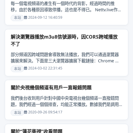
每一個電視頻道的產生有一個時代的背影，經過時間的推
移，由於各種原因導致停播，這也是不得已。 Nettv.live作為
一個收錄全球各地電視頻道和提供在線播放的服務平台，我
2024-09-12 16:40:59
本站
們見證了一個頻道的誕生和隕落。即使它們都停播了，但不
應該被遺忘。於是我們開設了一個專用的目錄來留戀這些曾
經輝煌過的頻道......
解決瀏覽器播放m3u8信號源時，因CORS跨域播放
不了
部分頻道因跨域問題會導致無法播放，我們可以通過瀏覽器
擴展來解決。下面是三大瀏覽器擴展下載鏈接：Chrome 谷
歌浏览器:
2024-03-02 22:31:45
本站
https://chrome.google.com/webstore/detail/cors-
unblock/lfhmikememgdcahcdlaciloancbhjino/Firefox
火狐浏览器: https://addons.mozilla.org/en-
關於央視幾個頻道有用戶一直報錯問題
US/firefox/addon/cors-unblock/Edge 微软浏览......
我們後台收到用戶針對中國中央電視台幾個頻道一直撥錯問
題，我們經過一個個排查，均能正常播放。數據我們是調用
咪咕視頻的接口，一直是正常播放的，請不要誤報！ 誤報會
2020-09-26 09:54:17
本站
增加我......
關於“蓮花衛視”收看問題