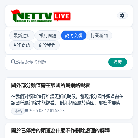
最新通知
常見問題
說明文檔
行業新聞
APP問題
關於我們
搜索
國外部分頻道需在該國所屬網絡觀看
在我們對頻道進行維護更新的時候，發現部分國外頻道需在
該國所屬網絡才能觀看。 例如頻道屬於德國，那麼需要德國
的網絡才能收看該頻道。 目前我們無法解決這個問題，爭取
2025-08-12 01:58:23
本站
能找到適合限制網絡的線路進行替換！......
關於已停播的頻道為什麼不作刪除處理的解釋