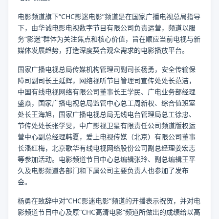
电影频道旗下“CHC影迷电影”频道是在国家广播电视总局指导
下，由华诚电影电视数字节目有限公司负责运营，频道以服
务“影迷”群体为关注焦点和核心价值，旨在顺应当前电视与新
媒体发展趋势，打造深度契合观众需求的电影播放平台。
国家广播电视总局传媒机构管理司副司长杨勇，安全传输保
障司副司长王延辉，网络视听节目管理司宣传处处长范洁，
中国有线电视网络有限公司董事长王学民、广电业务部经理
盛焱，国家广播电视总局监管中心总工周新权、综合值班室
处长王海旭，国家广播电视总局无线电台管理局总工徐忠、
节传处处长张学旻，中广影视卫星有限责任公司频道版权运
营中心副总经理韩夏，爱上电视传媒（北京）有限公司董事
长潘红梅，北京歌华有线电视网络股份公司副总经理姜宏志
等参加活动。电影频道节目中心总编辑张玲、副总编辑王平
久及电影频道各部门和下属公司主要负责人也参加了发布
会。
杨勇在致辞中对“CHC影迷电影”频道的开播表示祝贺，并对电
影频道节目中心及原“CHC高清电影”频道所做出的成绩给以高