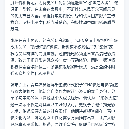
度评价和肯定，期待更名后的新频道能够牢记“国之大者”，做
好正向引领，在未来的发展中，不断推出人民群众喜闻乐见
的优质节目内容，承担好电影舆论引导和优秀国产影片宣传
推介、弘扬电影文化的光荣使命，积极推动中国电影高质量
发展。
张玲在言中强调，经充分研究调研，“CHC高清电影”频道升级
改版为“CHC影迷电影”频道。新频道不仅彰显了对“影迷”这一
核心受众群体的高度重视，还依托电影频道丰富高清电影资
源，致力于提升影迷观众参与度与互动体验。同时，频道将
积极探索全媒体运营、多渠道发展的新模式，满足全媒体时
代观众的个性化观影期待。
发布会上，青年演员易烊千玺被正式授予“CHC影迷电影”频道
形象大使称号。他结合自身作为影迷与演员的双重身份，分
享了与电影的深厚渊源及个人成长经历。他认为，“形象大使”
这一殊荣不仅是对其演艺生涯的认可，更赋予了他传播光影
艺术、传递情感力量的社会责任。他期待新频道能在丰富电
影文化内涵、满足观众个性化需求方面推陈出新，让广大影
迷尽享观影乐趣。据悉，易烊千玺将再度联手电影频道主持