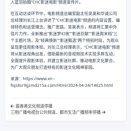
人蓝羽拍摄“CHC影迷电影”频道宣传片。
在互动访谈环节中，电影频道总编室副主任吴昊和华诚公司
总经理刘长江上台讲述了“CHC影迷电影”频道的内容设置、编
排特色和运营理念、推广思路。吴昊表示，频道将汇聚中外
佳片力作，全新推出“影迷梦幻夜”“影迷巨献”“影迷周末档”三
个主题片场，及“经典焕新”“影迷甄选”两个特别时段，为观众
呈现更佳观影体验。刘长江总经理表示，“CHC影迷电影”频道
将从影迷视角出发，借助最新的音视频技术实现多屏互动，
全面提升观影体验，并建立影迷社群、推动电影文化聚合，
为广大观众朋友打造特有的影迷文化精神家园。
来源：https://www.xn--
fiqs8sr9gzmd215a.com/Html/2024-04-24/14625.html
嘉善善文化频道停播
三明广播电视台公共频道、都市生活广播频率停播