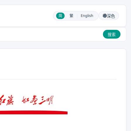
|
|
简
繁
English
深色
搜索