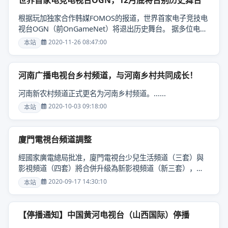
世界首家电竞电视台OGN，12月底将告别历史舞台
根据玩加独家合作韩媒FOMOS的报道，世界首家电子竞技电
视台OGN（前OnGameNet）将退出历史舞台。 据多位电子
竞技、有线广告相关人士透露，OGN将在12月31日结束所有
2020-11-26 08:47:00
本站
节目的播出。 作为世......
河南广播电视台乡村频道，与河南乡村共同成长！
河南新农村频道正式更名为河南乡村频道。......
2020-10-03 09:18:00
本站
廈門電視台頻道調整
經國家廣電總局批准，廈門電視台少兒生活頻道（三套）與
影視頻道（四套）將合併升級為新影視頻道（新三套），
2020年9月22日起，調整後的廈門電視台各頻道在廣電網絡
2020-09-17 14:30:10
本站
機頂盒對應的......
【停播通知】中国黄河电视台（山西国际）停播