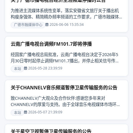
关于广德市播电视台经济生活频道停播的公告
为推进主流媒体系统性变革，落实安徽省文旅厅关于播出机
构瘦身强体、精简精办频率频道的工作要求，广德市融媒体
中心全力推进县级播出机构频率频道规范化建设和高质量创
2026-06-06 15:35:34
广德市融媒体中心
新发展，根据省文旅厅《关于撤销广德市广播电视台经济生
活频道的批复》文件要求，广德市广播电视台经济生活频道
将于2026年6月1日零时起正式停播，原经济生......
云南广播电视台调频FM101.7即将停播
经国家广播电视总局批准，云南广播电视台决定于2026年5
月30日零时起停止调频FM101.7播出，并停止相关信号传
输。衷心感谢广大听众多年来对云南广播电视台的关心、支
2026-05-28 23:39:59
本站
持与厚爱。我们将加快推进内容生产供给侧结构性改革，努
力为广大受众提供更加优质、高效的视听服务。特此公告。
云南广播电视台2026年5月28日......
关于CHANNELV音乐频道暂停卫星传输服务的公告
致CHANNELV广大观众及合作伙伴:感谢您多年来对
CHANNELV的厚爱与支持。由于全球音乐电视媒体市场环境
发生深刻变化，新媒体平台快速崛起，传统卫星传输渠道的
2026-05-07 21:39:09
本站
经营成本持续高企，频道面临长期亏损的严峻局面。尽管我
们曾尝试通过内容调整与运营优化改善经营状况，但仍难以
扭转当前的财务困境。卫星公司通知五月八日将暂停卫星
关于星空卫视暂停卫星传输服务的公告