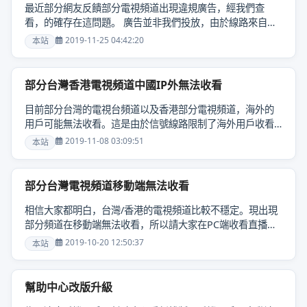
最近部分網友反饋部分電視頻道出現違規廣告，經我們查
看，的確存在這問題。 廣告並非我們投放，由於線路來自第
三方，廣告應該是第三方平台投放的。我們也無法去除廣
2019-11-25 04:42:20
本站
告，請大家......
部分台灣香港電視頻道中國IP外無法收看
目前部分台灣的電視台頻道以及香港部分電視頻道，海外的
用戶可能無法收看。這是由於信號線路限制了海外用戶收看
（線路由第三方提供，我們無法控制），所以可能會導致播
2019-11-08 03:09:51
本站
放器無......
部分台灣電視頻道移動端無法收看
相信大家都明白，台灣/香港的電視頻道比較不穩定。現出現
部分頻道在移動端無法收看，所以請大家在PC端收看直播。
如果PC端和移動端都無法收看，再嘗試報錯，請大家理解和
2019-10-20 12:50:37
本站
支持！......
幫助中心改版升級