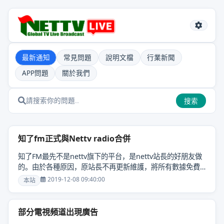
最新通知
常見問題
說明文檔
行業新聞
APP問題
關於我們
搜索
知了fm正式與Nettv radio合併
知了FM最先不是nettv旗下的平台，是nettv站長的好朋友做
的。由於各種原因，原站長不再更新維護，將所有數據免費
貢獻給了Nettv.live全球電視直播。 同時我們按照nettv現有
2019-12-08 09:40:00
本站
的版面重新開設......
部分電視頻道出現廣告