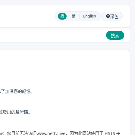
|
|
简
繁
English
深色
搜索
為了加深您的記憶。
統發出的驗證碼。
决：您目前无法访问www.nettv.live，因为此网站使用了 HSTS